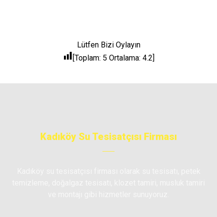
Lütfen Bizi Oylayın
[Toplam:
5
Ortalama:
4.2
]
Kadıköy Su Tesisatçısı Firması
Kadıköy su tesisatçısı firması olarak su tesisatı, petek
temizleme, doğalgaz tesisatı, klozet tamiri, musluk tamiri
ve montajı gibi hizmetler sunuyoruz.