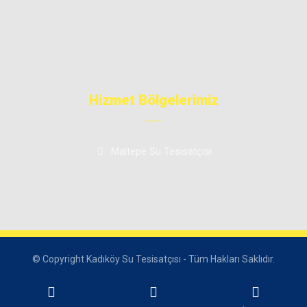
Gider Açma
Kanal Görüntüleme
Klozet Tamiri
Kadıköy Tesisat Ustası
Hizmet Bölgelerimiz
Maltepe Su Tesisatçısı
© Copyright Kadıköy Su Tesisatçısı - Tüm Hakları Saklıdır.