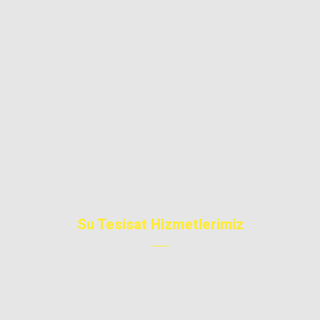
Kadıköy / İstanbul
0534 710 90 88
0544 422 87 72
0535 487 12 70
info@kadikoysutesisatci.com
Su Tesisat Hizmetlerimiz
Petek Temizleme
Su Kaçağı Tespiti